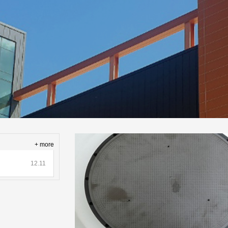
0040-
+ more
81673
12.11