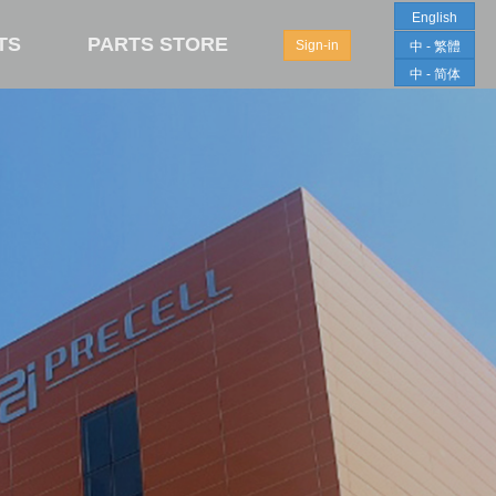
English
TS
PARTS STORE
Sign-in
中 - 繁體
中 - 简体