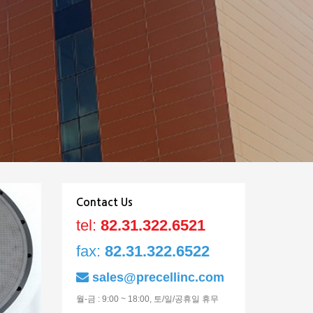
0040-
0
Contact Us
81673
8
tel:
82.31.322.6521
fax:
82.31.322.6522
sales@precellinc.com
월-금 : 9:00 ~ 18:00, 토/일/공휴일 휴무