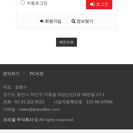
자동로그인
로그인
회원가입
정보찾기
메인으로
문의하기
PC버전
대표 : 장동수
경기도 용인시 처인구 이동읍 덕성산단1로 46번길 17-1
전화 :
82.31.322.6521
사업자등록번호 :
125-86-07586
이메일 :
sales@precellinc.com
프리셀 주식회사
All rights reserved.