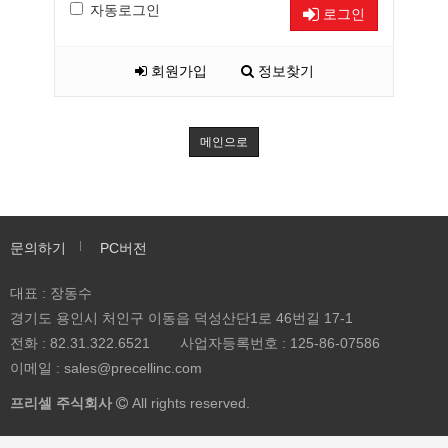
자동로그인
로그인
회원가입
정보찾기
메인으로
문의하기
PC버전
대표 : 장동수
경기도 용인시 처인구 이동읍 덕성산단1로 46번길 17-1
전화 :
82.31.322.6521
사업자등록번호 :
125-86-07586
이메일 :
sales@precellinc.com
프리셀 주식회사
All rights reserved.