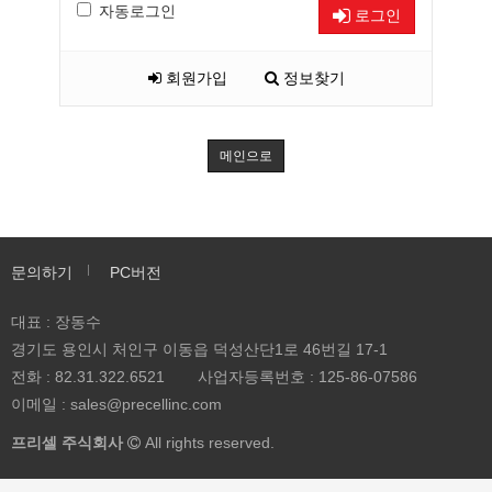
자동로그인
로그인
회원가입
정보찾기
메인으로
문의하기
PC버전
대표 : 장동수
경기도 용인시 처인구 이동읍 덕성산단1로 46번길 17-1
전화 :
82.31.322.6521
사업자등록번호 :
125-86-07586
이메일 :
sales@precellinc.com
프리셀 주식회사
All rights reserved.