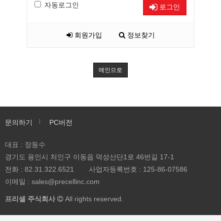
자동로그인
로그인
회원가입
정보찾기
메인으로
문의하기
PC버전
대표 : 장동수
경기도 용인시 처인구 이동읍 덕성산단1로 46번길 17-1
전화 :
82.31.322.6521
사업자등록번호 :
125-86-07586
이메일 :
sales@precellinc.com
프리셀 주식회사
All rights reserved.