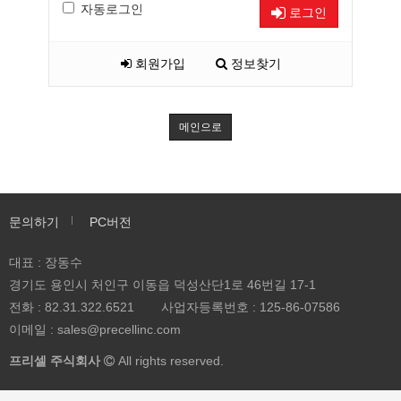
자동로그인
로그인
회원가입
정보찾기
메인으로
문의하기
PC버전
대표 : 장동수
경기도 용인시 처인구 이동읍 덕성산단1로 46번길 17-1
전화 :
82.31.322.6521
사업자등록번호 :
125-86-07586
이메일 :
sales@precellinc.com
프리셀 주식회사
All rights reserved.