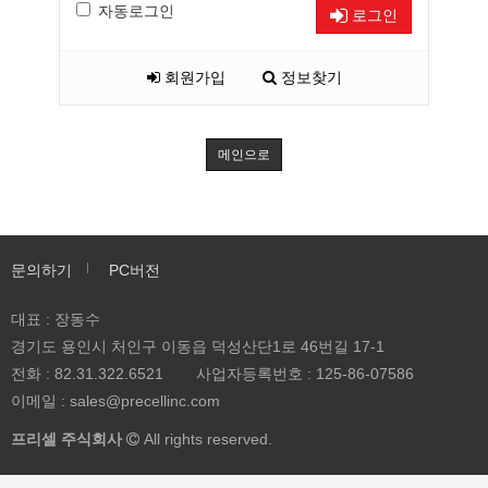
자동로그인
로그인
회원가입
정보찾기
메인으로
문의하기
PC버전
대표 : 장동수
경기도 용인시 처인구 이동읍 덕성산단1로 46번길 17-1
전화 :
82.31.322.6521
사업자등록번호 :
125-86-07586
이메일 :
sales@precellinc.com
프리셀 주식회사
All rights reserved.