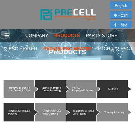
English
中 - 繁體
中 - 简体
COMPANY
PRODUCTS
PARTS STORE
공정 ESC HEATER
PVD공정 ESC HEATER
ETCH공정 ESC H
PRODUCTS